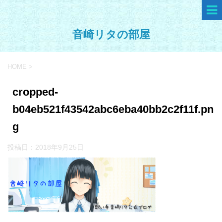
音崎リタの部屋
HOME
>
cropped-
b04eb521f43542abc6eba40bb2c2f11f.pn
g
投稿日：
2018年9月25日