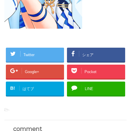
Twitter
シェア
Google+
Pocket
B!
はてブ
LINE
-
comment