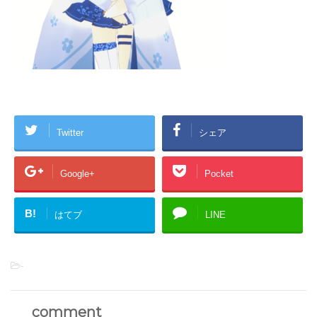
Twitter
シェア
Google+
Pocket
B!
はてブ
LINE
-
comment